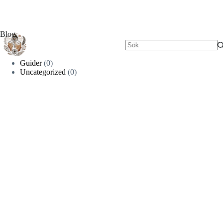
Hoppa
till
innehåll
Blog
Inga
resultat
Guider
(0)
Uncategorized
(0)