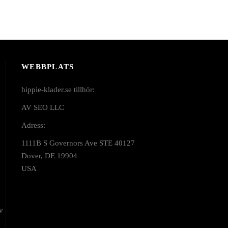
WEBBPLATS
hippie-klader.se tillhör:
AV SEO LLC
Adress:
1111B S Governors Ave STE 40127
Dover, DE 19904
USA
v