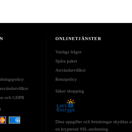
N
ONLINETJÄNSTER
Vanliga frågor
Spåra paket
Användarvillkor
alningspolicy
Returpolicy
 användarvillkor
Säker shopping
tion och GDPR
d
Dina uppgifter och betalningar skyddas a
en krypterad SSL-anslutning.