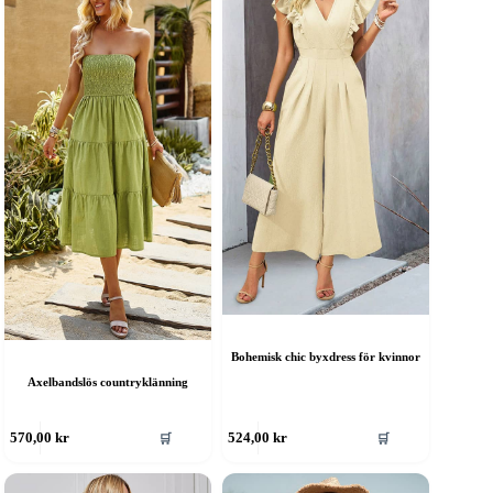
Bohemisk chic byxdress för kvinnor
Axelbandslös countryklänning
en
Den
🛒
🛒
570,00
kr
524,00
kr
är
här
rodukten
produkten
ar
har