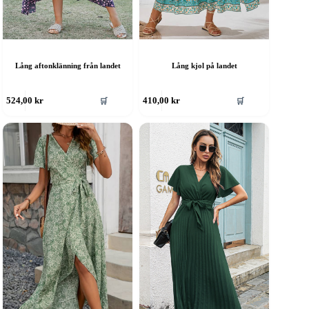
Lång aftonklänning från landet
Lång kjol på landet
en
Den
🛒
🛒
524,00
kr
410,00
kr
är
här
rodukten
produkten
ar
har
era
flera
rianter.
varianter.
e
De
lika
olika
lternativen
alternativen
an
kan
ljas
väljas
å
på
roduktsidan
produktsidan