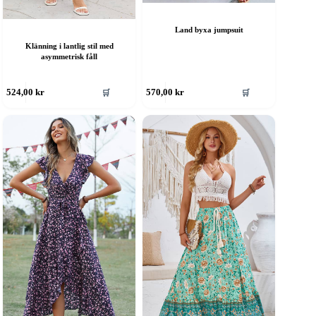
Land byxa jumpsuit
Klänning i lantlig stil med
asymmetrisk fåll
en
Den
🛒
🛒
524,00
kr
570,00
kr
är
här
rodukten
produkten
ar
har
era
flera
rianter.
varianter.
e
De
lika
olika
lternativen
alternativen
an
kan
ljas
väljas
å
på
roduktsidan
produktsidan