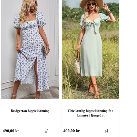
era
flera
rianter.
varianter.
e
De
lika
olika
lternativen
alternativen
an
kan
ljas
väljas
å
på
roduktsidan
produktsidan
Bridgerton hippieklänning
Chic lantlig hippieklänning för
kvinnor i ljusgrönt
en
Den
🛒
🛒
490,00
kr
490,00
kr
är
här