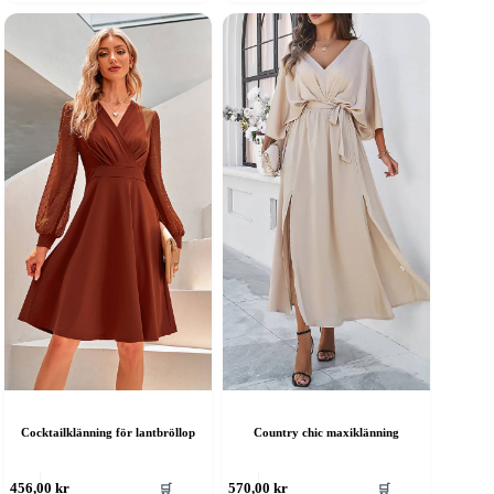
rodukten
produkten
ar
har
era
flera
rianter.
varianter.
e
De
lika
olika
lternativen
alternativen
an
kan
ljas
väljas
å
på
roduktsidan
produktsidan
Cocktailklänning för lantbröllop
Country chic maxiklänning
en
Den
🛒
🛒
456,00
kr
570,00
kr
är
här