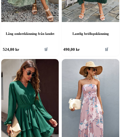
Lång omlottklänning från landet
Lantlig bröllopsklänning
en
Den
🛒
🛒
524,00
kr
490,00
kr
är
här
rodukten
produkten
ar
har
era
flera
rianter.
varianter.
e
De
lika
olika
lternativen
alternativen
an
kan
ljas
väljas
å
på
roduktsidan
produktsidan