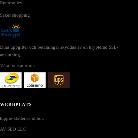
Returpolicy
Säker shopping
Dina uppgifter och betalningar skyddas av en krypterad SSL-
anslutning.
Våra transportörer
WEBBPLATS
hippie-klader.se tillhör:
AV SEO LLC