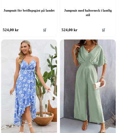
Jumpsuit för bröllopsgäst på landet
Jumpsuit med halterneck i lantlig
stil
en
Den
🛒
🛒
524,00
kr
524,00
kr
är
här
rodukten
produkten
ar
har
era
flera
rianter.
varianter.
e
De
lika
olika
lternativen
alternativen
an
kan
ljas
väljas
å
på
roduktsidan
produktsidan