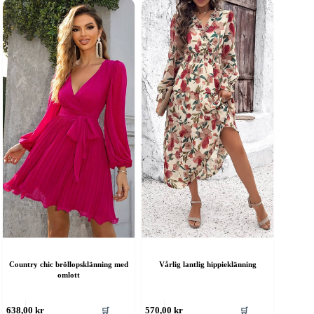
Country chic bröllopsklänning med
Vårlig lantlig hippieklänning
omlott
en
Den
🛒
🛒
638,00
kr
570,00
kr
är
här