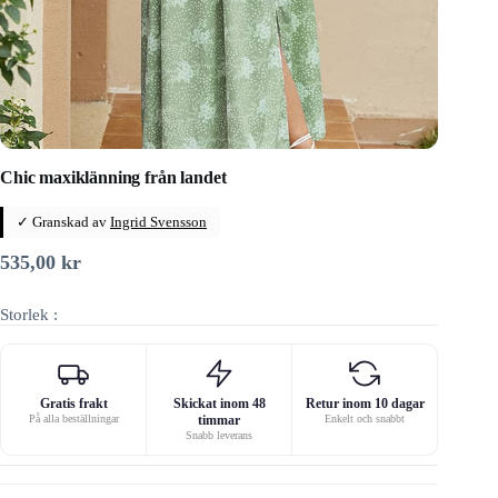
Chic maxiklänning från landet
✓ Granskad av
Ingrid Svensson
535,00
kr
Storlek :
Gratis frakt
Skickat inom 48
Retur inom 10 dagar
På alla beställningar
timmar
Enkelt och snabbt
Snabb leverans