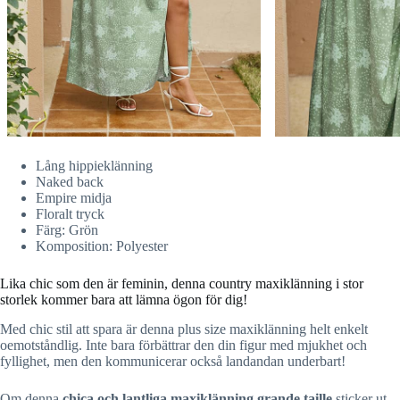
Lång hippieklänning
Naked back
Empire midja
Floralt tryck
Färg: Grön
Komposition: Polyester
Lika chic som den är feminin, denna country maxiklänning i stor
storlek kommer bara att lämna ögon för dig!
Med chic stil att spara är denna plus size maxiklänning helt enkelt
oemotståndlig. Inte bara förbättrar den din figur med mjukhet och
fyllighet, men den kommunicerar också landandan underbart!
Om denna
chica och lantliga maxiklänning grande taille
sticker ut