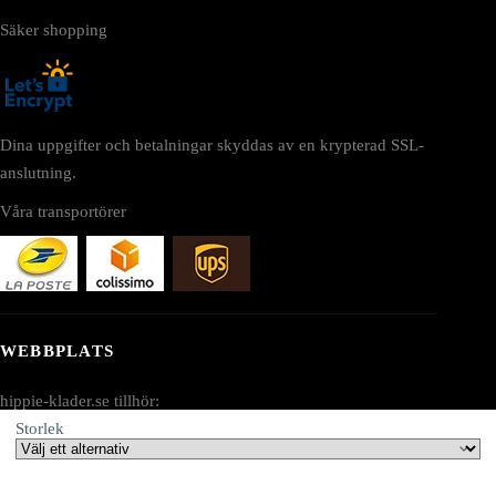
Säker shopping
Dina uppgifter och betalningar skyddas av en krypterad SSL-
anslutning.
Våra transportörer
WEBBPLATS
hippie-klader.se tillhör:
Storlek
AV SEO LLC
Adress: