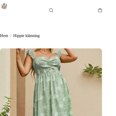
Hoppa
till
innehåll
Varukorg
Hem
/
Hippie klänning