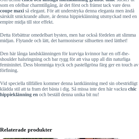
som en ofelbar charmtillgång, är det först och främst tack vare dess
coupe maxi
så elegant. För att understryka denna eleganta men ändå
särskilt smickrande allure, är denna hippieklänning utsmyckad med en
empire midja till stor effekt.
Detta förbättrar omedelbart bysten, men har också fördelen att slimma
midjan. Flytande och lätt, det harmoniserar silhuetten med lätthet!
Den här långa landsklänningen för kurviga kvinnor har en off-the-
shoulder halsringning och bar rygg för att visa upp all din naturliga
femininitet. Dess blommiga tryck och pastellgröna färg ger en touch av
förfining.
Vid speciella tillfällen kommer denna lantklänning med sin obestridligt
klädda stil att ta fram det bästa i dig. Så missa inte den här vackra
chic
hippieklänning en
och beställ denna unika bit nu!
Relaterade produkter