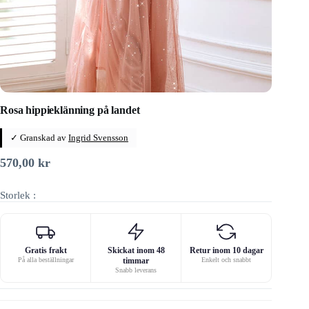
Rosa hippieklänning på landet
✓ Granskad av
Ingrid Svensson
570,00
kr
Storlek :
Gratis frakt
Skickat inom 48
Retur inom 10 dagar
På alla beställningar
timmar
Enkelt och snabbt
Snabb leverans