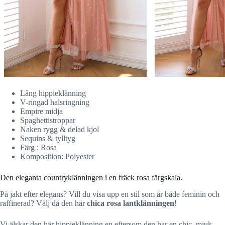
Lång hippieklänning
V-ringad halsringning
Empire midja
Spaghettistroppar
Naken rygg & delad kjol
Sequins & tylltyg
Färg : Rosa
Komposition: Polyester
Den eleganta countryklänningen i en fräck rosa färgskala.
På jakt efter elegans? Vill du visa upp en stil som är både feminin och
raffinerad? Välj då den här
chica rosa lantklänningen
!
Vi älskar den här hippieklänning en eftersom den har en chic, mjuk