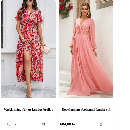
Vårklänning för ett lantligt bröllop
Dopklänning i bohemisk lantlig stil
en
Den
🛒
🛒
638,00
kr
684,00
kr
är
här