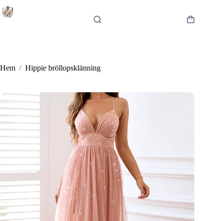
Hoppa
till
innehåll
Varukorg
Hem
/
Hippie bröllopsklänning