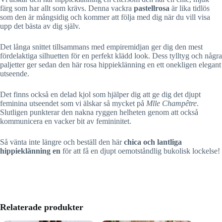
färg som har allt som krävs. Denna vackra
pastellrosa
är lika tidlös
som den är mångsidig och kommer att följa med dig när du vill visa
upp det bästa av dig själv.
Det långa snittet tillsammans med empiremidjan ger dig den mest
fördelaktiga silhuetten för en perfekt klädd look. Dess tylltyg och några
paljetter ger sedan den här rosa hippieklänning en ett onekligen elegant
utseende.
Det finns också en delad kjol som hjälper dig att ge dig det djupt
feminina utseendet som vi älskar så mycket på
Mlle Champêtre
.
Slutligen punkterar den nakna ryggen helheten genom att också
kommunicera en vacker bit av femininitet.
Så vänta inte längre och beställ den här
chica och lantliga
hippieklänning en
för att få en djupt oemotståndlig bukolisk lockelse!
Relaterade produkter