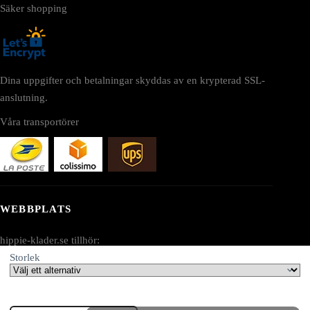
Säker shopping
Dina uppgifter och betalningar skyddas av en krypterad SSL-
anslutning.
Våra transportörer
WEBBPLATS
hippie-klader.se tillhör:
Storlek
AV SEO LLC
Adress: