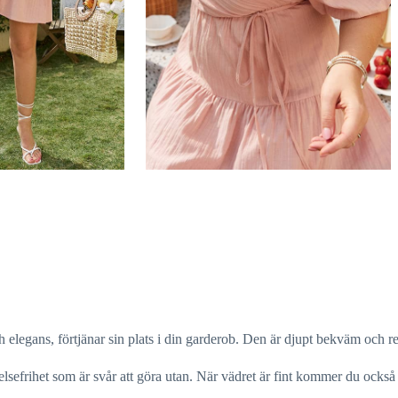
egans, förtjänar sin plats i din garderob. Den är djupt bekväm och res
relsefrihet som är svår att göra utan. När vädret är fint kommer du ock