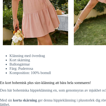
Klänning med överdrag
Kort skärning
Ballongärmar
Färg: Puderrosa
Komposition: 100% bomull
En kort bohemisk plus size-klänning att bära hela sommaren!
Den här bohemiska hippieklänning en, som genomsyras av mjukhet och el
Med sin
korta skärning
ger denna hippieklänning i plusstorlek dig rö
lätthet.