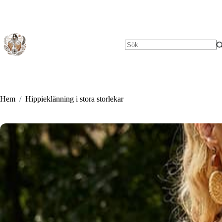
Hoppa
till
innehåll
Inga
resultat
Hem
/
Hippieklänning i stora storlekar