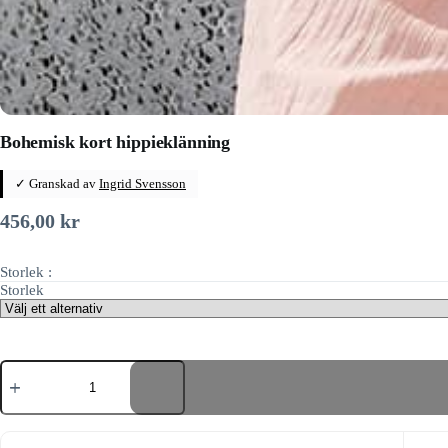
Bohemisk kort hippieklänning
✓ Granskad av
Ingrid Svensson
456,00
kr
Storlek :
Storlek
Bohemisk
kort
hippieklänning
mängd