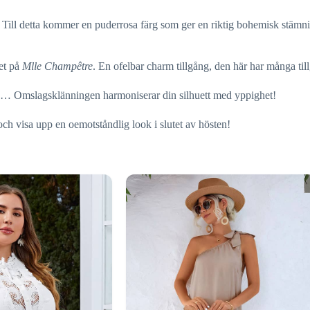
 Till detta kommer en puderrosa färg som ger en riktig bohemisk stämning
ket på
Mlle Champêtre
. En ofelbar charm tillgång, den här har många til
ng … Omslagsklänningen harmoniserar din silhuett med yppighet!
ch visa upp en oemotståndlig look i slutet av hösten!