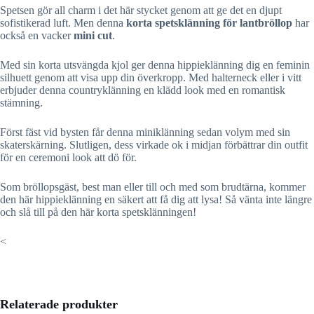
Spetsen gör all charm i det här stycket genom att ge det en djupt
sofistikerad luft. Men denna
korta spetsklänning för lantbröllop
har
också en vacker
mini cut
.
Med sin korta utsvängda kjol ger denna hippieklänning dig en feminin
silhuett genom att visa upp din överkropp. Med halterneck eller i vitt
erbjuder denna countryklänning en klädd look med en romantisk
stämning.
Först fäst vid bysten får denna miniklänning sedan volym med sin
skaterskärning. Slutligen, dess virkade ok i midjan förbättrar din outfit
för en ceremoni look att dö för.
Som bröllopsgäst, best man eller till och med som brudtärna, kommer
den här hippieklänning en säkert att få dig att lysa! Så vänta inte längre
och slå till på den här korta spetsklänningen!
<
Relaterade produkter