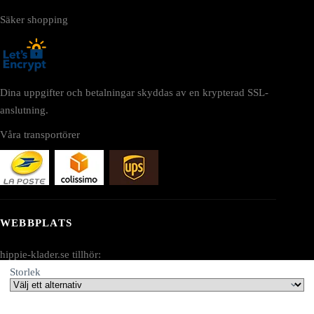
Säker shopping
Dina uppgifter och betalningar skyddas av en krypterad SSL-
anslutning.
Våra transportörer
WEBBPLATS
hippie-klader.se tillhör:
Storlek
AV SEO LLC
Adress: