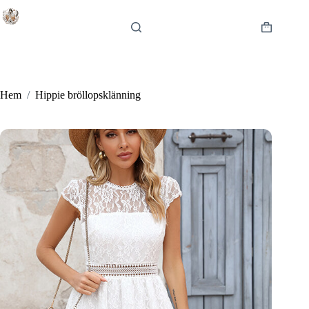
Hoppa
till
innehåll
Varukorg
Hem
/
Hippie bröllopsklänning