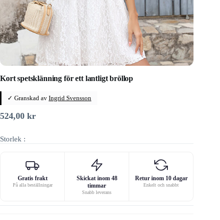
Kort spetsklänning för ett lantligt bröllop
✓ Granskad av
Ingrid Svensson
524,00
kr
Storlek :
Gratis frakt
Skickat inom 48
Retur inom 10 dagar
På alla beställningar
timmar
Enkelt och snabbt
Snabb leverans