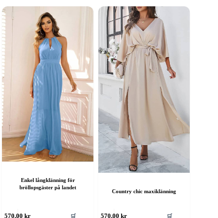
Enkel långklänning för
bröllopsgäster på landet
Country chic maxiklänning
en
Den
🛒
🛒
570,00
kr
570,00
kr
är
här