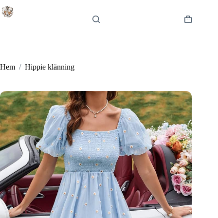
Hoppa
till
innehåll
Varukorg
Hem
/
Hippie klänning