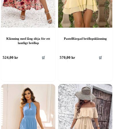
Klänning med lång slöja för ett
Pastellfärgad bröllopsklänning
lantligt bröllop
en
Den
🛒
🛒
524,00
kr
570,00
kr
är
här
rodukten
produkten
ar
har
era
flera
rianter.
varianter.
e
De
lika
olika
lternativen
alternativen
an
kan
ljas
väljas
å
på
roduktsidan
produktsidan