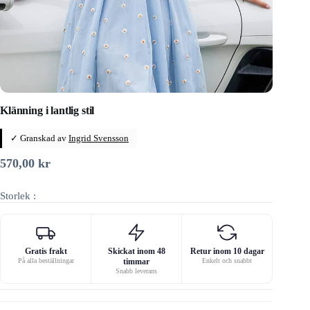
Klänning i lantlig stil
✓ Granskad av
Ingrid Svensson
570,00
kr
Storlek :
Gratis frakt
Skickat inom 48
Retur inom 10 dagar
På alla beställningar
timmar
Enkelt och snabbt
Snabb leverans