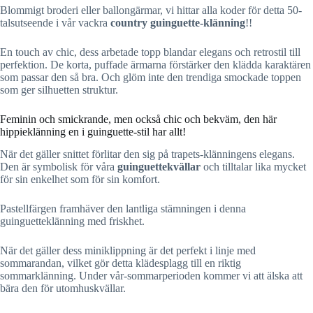
Blommigt broderi eller ballongärmar, vi hittar alla koder för detta 50-
talsutseende i vår vackra
country guinguette-klänning
!!
En touch av chic, dess arbetade topp blandar elegans och retrostil till
perfektion. De korta, puffade ärmarna förstärker den klädda karaktären
som passar den så bra. Och glöm inte den trendiga smockade toppen
som ger silhuetten struktur.
Feminin och smickrande, men också chic och bekväm, den här
hippieklänning en i guinguette-stil har allt!
När det gäller snittet förlitar den sig på trapets-klänningens elegans.
Den är symbolisk för våra
guinguettekvällar
och tilltalar lika mycket
för sin enkelhet som för sin komfort.
Pastellfärgen framhäver den lantliga stämningen i denna
guinguetteklänning med friskhet.
När det gäller dess miniklippning är det perfekt i linje med
sommarandan, vilket gör detta klädesplagg till en riktig
sommarklänning. Under vår-sommarperioden kommer vi att älska att
bära den för utomhuskvällar.