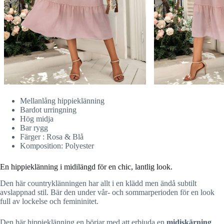
Mellanlång hippieklänning
Bardot urringning
Hög midja
Bar rygg
Färger : Rosa & Blå
Komposition: Polyester
En hippieklänning i midilängd för en chic, lantlig look.
Den här countryklänningen har allt i en klädd men ändå subtilt
avslappnad stil. Bär den under vår- och sommarperioden för en look
full av lockelse och femininitet.
Den här hippieklänning en börjar med att erbjuda en
midiskärning