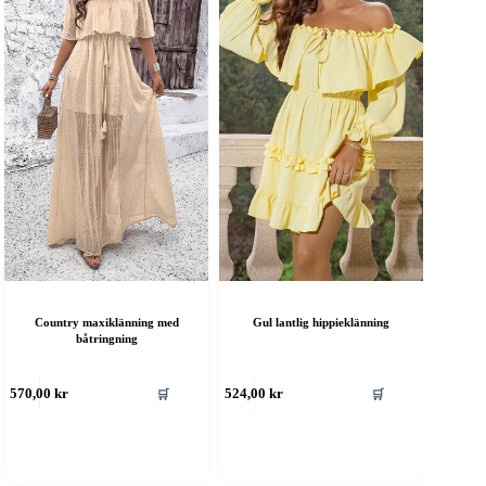
Country maxiklänning med
Gul lantlig hippieklänning
båtringning
en
Den
🛒
🛒
570,00
kr
524,00
kr
är
här
rodukten
produkten
ar
har
era
flera
rianter.
varianter.